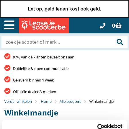
0
97% van de klanten beveelt ons aan
Duidelijke & open communicatie
Geleverd binnen 1 week
Officiële dealer A-merken
Verder winkelen
Home
Alle scooters
Winkelmandje
Winkelmandje
Wat een topkeuze!