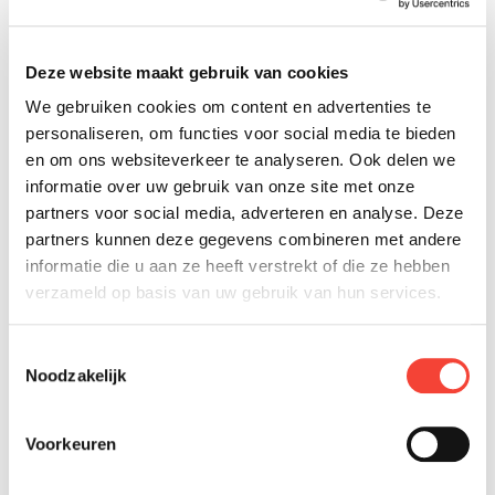
Nog even je gegevens invullen en wij doen de rest. We voeren
Deze website maakt gebruik van cookies
de kredietcheck uit en zorgen ervoor dat jouw scooter binnen
1 à 2 weken geleverd wordt.
We gebruiken cookies om content en advertenties te
personaliseren, om functies voor social media te bieden
Snel geregeld, zorgeloos genieten!
en om ons websiteverkeer te analyseren. Ook delen we
informatie over uw gebruik van onze site met onze
partners voor social media, adverteren en analyse. Deze
Zo werkt het:
partners kunnen deze gegevens combineren met andere
Vul je gegevens in en dien je aanvraag in voor de
informatie die u aan ze heeft verstrekt of die ze hebben
kredietcheck.
verzameld op basis van uw gebruik van hun services.
Ons team neemt daarna contact met je op om alles te
bevestigen.
Toestemmingsselectie
Soms vragen we nog enkele documenten om je dossier
Noodzakelijk
compleet te maken.
Zodra je aanvraag goedgekeurd is, zorgen wij dat jouw
scooter binnen 1 à 2 weken rijklaar staat.
Voorkeuren
Persoonlijk contact, snelle levering en zorgeloze