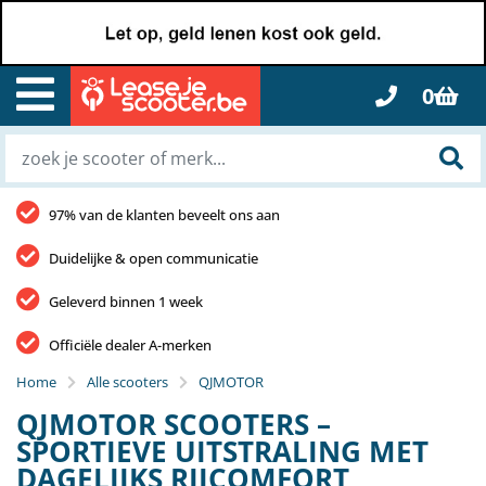
0
97% van de klanten beveelt ons aan
Duidelijke & open communicatie
Geleverd binnen 1 week
Officiële dealer A-merken
Home
Alle scooters
QJMOTOR
QJMOTOR SCOOTERS –
SPORTIEVE UITSTRALING MET
DAGELIJKS RIJCOMFORT