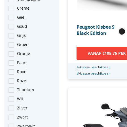
Crème
Geel
Goud
Peugeot Kisbee S
Black Edition
Grijs
Groen
VANAF €105,75 PER
Oranje
Paars
A-klasse beschikbaar
Rood
B-klasse beschikbaar
Roze
Titanium
Wit
Zilver
Zwart
Zwart-wit