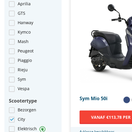
Aprilia
GTS
Hanway
Kymco
Mash
Peugeot
Piaggio
Rieju
Sym
Vespa
Sym Mio 50i
Scootertype
Bezorgen
VANAF €113,78 PER
City
Elektrisch
A-klasse beschikbaar