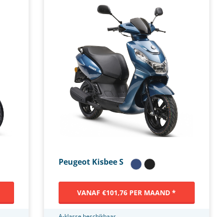
Peugeot Kisbee S
VANAF €101,76 PER MAAND *
A-klasse beschikbaar