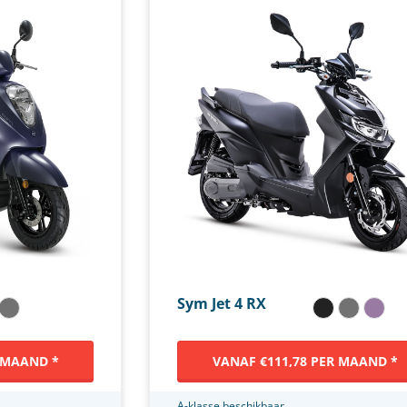
Sym Jet 4 RX
 MAAND *
VANAF €111,78 PER MAAND *
A-klasse beschikbaar