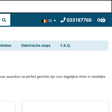
033187760
0
BE
FR
bielen
Elektrische steps
F.A.Q.
, waardoor ze perfect geschikt zijn voor dagelijkse ritten in stedelijke
.