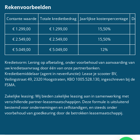
Rekenvoorbeelden
Contante waarde
Totale kredietbedrag
Jaarlijkse kostenpercentage
Debe
€ 1.299,00
€ 1.299,00
15,50%
€ 2.549,00
€ 2.549,00
15,50%
€ 5.049,00
€ 5.049,00
12%
Kredietvorm: Lening op afbetaling, onder voorbehoud van aanvaarding van
uw kredietaanvraag door één van onze partnerbanken.
Kredietbemiddelaar (agent in nevenfunctie): Lease je scooter BV,
Veilingstraat 49, 2320 Hoogstraten, KBO 1005.528.130, ingeschreven bij de
FSMA.
Zakelijke leasing: Wij bieden zakelijke leasing aan in samenwerking met
verschillende partner-leasemaatschappijen. Deze formule is uitsluitend
bestemd voor ondernemingen en zelfstandigen, en steeds onder
voorbehoud van goedkeuring door de betrokken leasemaatschappij.