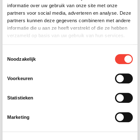
informatie over uw gebruik van onze site met onze
partners voor social media, adverteren en analyse. Deze
partners kunnen deze gegevens combineren met andere
informatie die u aan ze heeft verstrekt of die ze hebben
Ruim 1000+ scooters op voorraad
verzameld op basis van uw gebruik van hun services.
Lening op afbetaling online aanvragen
Rijklaar thuisbezorgd incl. accessoires
Toestemmingsselectie
Noodzakelijk
Voorkeuren
Statistieken
Marketing