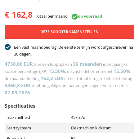
€
162,8
Totaal per maand
op voorraad
DEZE SCOOTER SAMENSTELLEN
Een vast maandbedrag. De eerste termijn wordt afgeschreven na
30 dagen.
4730.00 EUR
36
maanden
met een looptijd van
is het jaarlijks
15.50%
15.50%
kostenpercentage (JKP)
, de vaste debetrentevoet
,
162,8
EUR
de maandaflossing
en het totaal terug te betalen bedrag
5860,8
EUR
. Aanbod geldig voor aanvragen ingediend tot en met
07-09-2026
.
Specificaties
maxsnelheid
45km/u
Startsysteem
Elektrisch en kickstart
Brandstof
E5