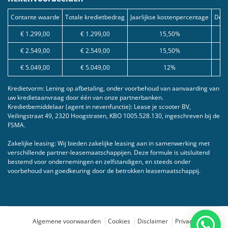
Contante waarde
Totale kredietbedrag
Jaarlijkse kostenpercentage
Debe
€ 1.299,00
€ 1.299,00
15,50%
€ 2.549,00
€ 2.549,00
15,50%
€ 5.049,00
€ 5.049,00
12%
Kredietvorm: Lening op afbetaling, onder voorbehoud van aanvaarding van
uw kredietaanvraag door één van onze partnerbanken.
Kredietbemiddelaar (agent in nevenfunctie): Lease je scooter BV,
Veilingstraat 49, 2320 Hoogstraten, KBO 1005.528.130, ingeschreven bij de
FSMA.
Zakelijke leasing: Wij bieden zakelijke leasing aan in samenwerking met
verschillende partner-leasemaatschappijen. Deze formule is uitsluitend
bestemd voor ondernemingen en zelfstandigen, en steeds onder
voorbehoud van goedkeuring door de betrokken leasemaatschappij.
Algemene voorwaarden
Cookies
Disclaimer
Privacy