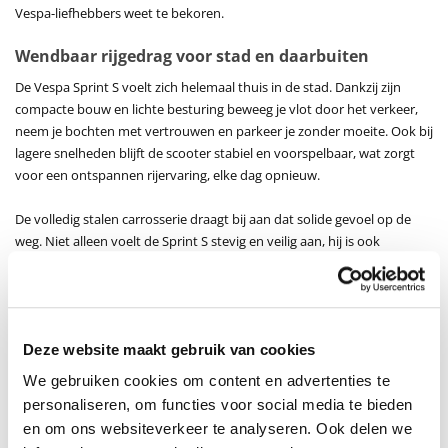
Vespa-liefhebbers weet te bekoren.
Wendbaar rijgedrag voor stad en daarbuiten
De Vespa Sprint S voelt zich helemaal thuis in de stad. Dankzij zijn
compacte bouw en lichte besturing beweeg je vlot door het verkeer,
neem je bochten met vertrouwen en parkeer je zonder moeite. Ook bij
lagere snelheden blijft de scooter stabiel en voorspelbaar, wat zorgt
voor een ontspannen rijervaring, elke dag opnieuw.
De volledig stalen carrosserie draagt bij aan dat solide gevoel op de
weg. Niet alleen voelt de Sprint S stevig en veilig aan, hij is ook
gebouwd om jarenlang mee te gaan. Dat maakt deze Vespa bijzonder
geschikt voor dagelijks gebruik, zowel voor woon-werkverkeer als voor
recreatieve ritten.
Comfort en controle, elke rit opnieuw
Deze website maakt gebruik van cookies
Tijdens het rijden geniet je van een comfortabele zithouding en een
We gebruiken cookies om content en advertenties te
overzichtelijk dashboard. Het multifunctionele LCD-display toont alle
personaliseren, om functies voor social media te bieden
essentiële rij-informatie in één oogopslag, zonder afleiding. Alles is
en om ons websiteverkeer te analyseren. Ook delen we
logisch opgebouwd en eenvoudig afleesbaar, wat bijdraagt aan het