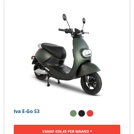
Iva E-Go S3
VANAF €96,45 PER MAAND *