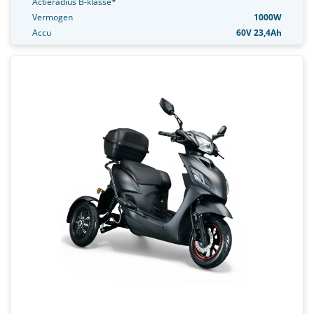
Actieradius B-klasse*
Vermogen
1000W
Accu
60V 23,4Ah