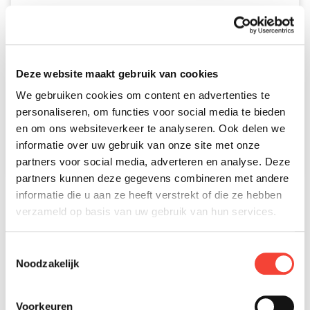
Iva Lux Electric 2.0
Deze website maakt gebruik van cookies
VANAF €120,57 PER MAAND *
We gebruiken cookies om content en advertenties te
personaliseren, om functies voor social media te bieden
Actieradius A-klasse*
Tot 100 km (met 2 accu's)
en om ons websiteverkeer te analyseren. Ook delen we
Actieradius B-klasse*
Tot 100 km (met 2 accu's)
informatie over uw gebruik van onze site met onze
Vermogen
1500W
partners voor social media, adverteren en analyse. Deze
Accu
60V 23,4Ah
partners kunnen deze gegevens combineren met andere
informatie die u aan ze heeft verstrekt of die ze hebben
verzameld op basis van uw gebruik van hun services.
Toestemmingsselectie
Noodzakelijk
Voorkeuren