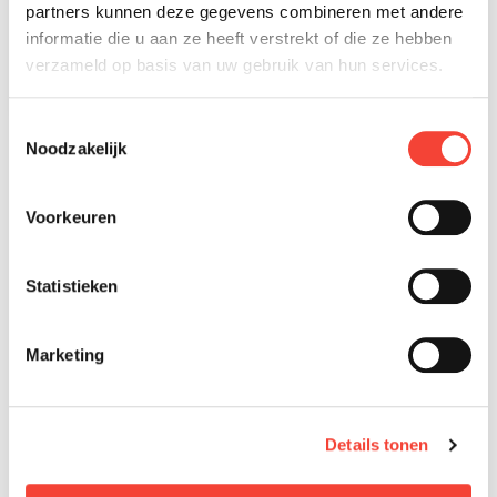
partners kunnen deze gegevens combineren met andere
VANAF €188,23 PER MAAND *
informatie die u aan ze heeft verstrekt of die ze hebben
verzameld op basis van uw gebruik van hun services.
A-klasse beschikbaar
B-klasse niet beschikbaar
Toestemmingsselectie
Noodzakelijk
Ruim 1000+ scooters op voorraad
Lening op afbetaling online aanvragen
Voorkeuren
Rijklaar thuisbezorgd incl. accessoires
Statistieken
Marketing
Details tonen