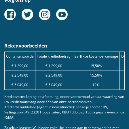
Volg ons op
Rekenvoorbeelden
Contante waarde
Totale kredietbedrag
Jaarlijkse kostenpercentage
Debe
€ 1.299,00
€ 1.299,00
15,50%
€ 2.549,00
€ 2.549,00
15,50%
€ 5.049,00
€ 5.049,00
12%
Kredietvorm: Lening op afbetaling, onder voorbehoud van aanvaarding van
uw kredietaanvraag door één van onze partnerbanken.
Kredietbemiddelaar (agent in nevenfunctie): Lease je scooter BV,
Veilingstraat 49, 2320 Hoogstraten, KBO 1005.528.130, ingeschreven bij de
FSMA.
Zakelijke leasing: Wij bieden zakelijke leasing aan in samenwerking met