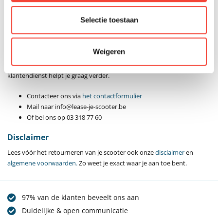
Bij aankoop op afbetaling: we nemen persoonlijk contact met je op om
de verdere afhandeling te bespreken. Dit gebeurt steeds volgens de
Selectie toestaan
voorwaarden van de kredietverstrekker.
Klantenservice
Weigeren
Heb je vragen over het retourneren of wil je persoonlijk advies? Onze
klantendienst helpt je graag verder.
Contacteer ons via
het contactformulier
Mail naar info@lease-je-scooter.be
Of bel ons op 03 318 77 60
Disclaimer
Lees vóór het retourneren van je scooter ook onze
disclaimer
en
algemene voorwaarden.
Zo weet je exact waar je aan toe bent.
97% van de klanten beveelt ons aan
Duidelijke & open communicatie