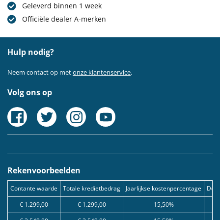
Geleverd binnen 1 week
Officiële dealer A-merken
Hulp nodig?
Neem contact op met
onze klantenservice
.
Volg ons op
Rekenvoorbeelden
Contante waarde
Totale kredietbedrag
Jaarlijkse kostenpercentage
Debe
€ 1.299,00
€ 1.299,00
15,50%