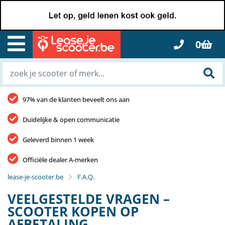
0
97% van de klanten beveelt ons aan
Duidelijke & open communicatie
Geleverd binnen 1 week
Officiële dealer A-merken
lease-je-scooter.be
F.A.Q.
VEELGESTELDE VRAGEN –
SCOOTER KOPEN OP
AFBETALING