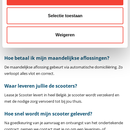
Het maandbedrag wordt bepaald op basis van:
Selectie toestaan
De aankoopprijs
De gekozen looptijd
Weigeren
Tijdens de aanvraag krijg je steeds een duidelijk overzicht, zonder
verborgen kosten.
Hoe betaal ik mijn maandelijkse aflossingen?
De maandelijkse aflossing gebeurt via automatische domiciliëring. Zo
verloopt alles vlot en correct.
Waar leveren jullie de scooters?
Lease Je Scooter levert in heel België. Je scooter wordt verzekerd en
met de nodige zorg vervoerd tot bij jou thuis.
Hoe snel wordt mijn scooter geleverd?
Na goedkeuring van je aanvraag en ontvangst van het ondertekende
contract, nemen we contact met je op om een leverings- of