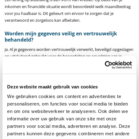
inkomen en financiële situatie wordt beoordeeld welk maandbedrag
voor jou haalbaar is. Dit gebeurt om ervoor te zorgen dat je
verantwoord en zorgeloos kan afbetalen.
Worden mijn gegevens veilig en vertrouwelijk
behandeld?
Ja. Al je gegevens worden vertrouwelijk verwerkt, beveiligd opgeslagen
en uitsluitend gebruikt voor de beoordeling en opvolging van je
aanvraag.
Hoe lang loopt een lening op afbetaling?
De looptijd van je lening hangt af van:
Deze website maakt gebruik van cookies
We gebruiken cookies om content en advertenties te
De totale aankoopprijs van je scooter
personaliseren, om functies voor social media te bieden
Het gekozen maandbedrag
en om ons websiteverkeer te analyseren. Ook delen we
informatie over uw gebruik van onze site met onze
Samen bepalen deze factoren een vaste en duidelijke looptijd, zodat je
vooraf precies weet waar je aan toe bent.
partners voor social media, adverteren en analyse. Deze
partners kunnen deze gegevens combineren met andere