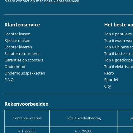
Neem contact op met
onze klantenservice
.
Klantenservice
Het beste vo
Scooter leasen
Top 6 populaire
Rijklaar maken
Top 6 woon-wer
Scooter leveren
Top 6 Chinese s
Scooter retourneren
Top 6 beste sco
Garanties op scooters
Top 6 goedkope
Onderhoud
Top 6 elektrisch
Onderhoudspakketten
Retro
F.A.Q.
Sportief
City
Rekenvoorbeelden
Contante waarde
Totale kredietbedrag
J
€ 1.299,00
€ 1.299,00