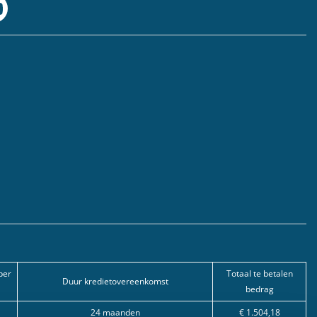
per
Totaal te betalen
Duur kredietovereenkomst
bedrag
24 maanden
€ 1.504,18