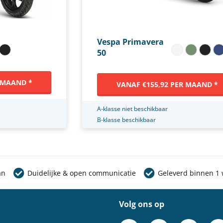
Vespa Primavera
50
 MAAND *
VANAF €155,92 PER MAAND *
A-klasse niet beschikbaar
B-klasse beschikbaar
an
Duidelijke & open communicatie
Geleverd binnen 1
Volg ons op