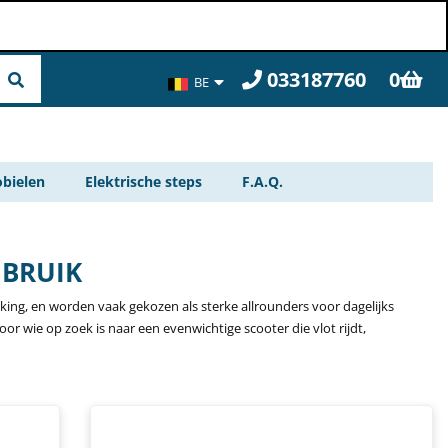
033187760
0
BE
FR
bielen
Elektrische steps
F.A.Q.
EBRUIK
ing, en worden vaak gekozen als sterke allrounders voor dagelijks
oor wie op zoek is naar een evenwichtige scooter die vlot rijdt,