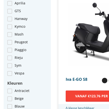
Aprilia
GTS
Hanway
Kymco
Mash
Peugeot
Piaggio
Rieju
Sym
Vespa
Iva E-GO S8
Kleuren
Antraciet
VANAF €123,76 PER
Beige
Blauw
A-klasse beschikbaar