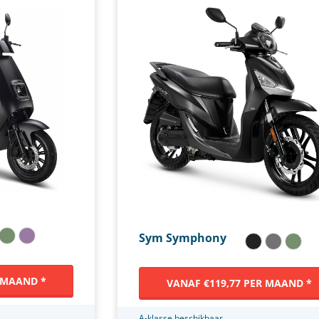
Sym Symphony
 MAAND *
VANAF €119,77 PER MAAND *
A-klasse beschikbaar