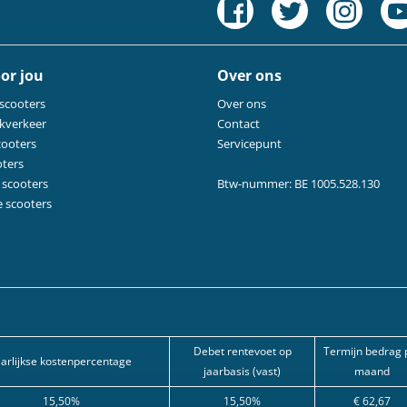
or jou
Over ons
 scooters
Over ons
kverkeer
Contact
cooters
Servicepunt
oters
 scooters
Btw-nummer: BE 1005.528.130
e scooters
Debet rentevoet op
Termijn bedrag 
aarlijkse kostenpercentage
jaarbasis (vast)
maand
15,50%
15,50%
€ 62,67