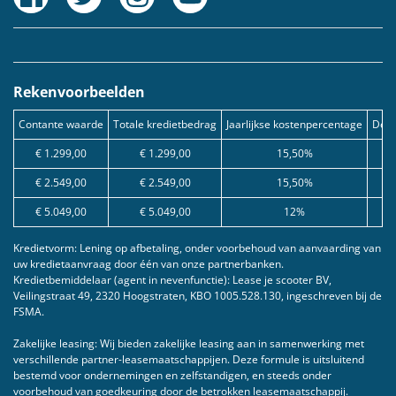
Rekenvoorbeelden
Contante waarde
Totale kredietbedrag
Jaarlijkse kostenpercentage
Debe
€ 1.299,00
€ 1.299,00
15,50%
€ 2.549,00
€ 2.549,00
15,50%
€ 5.049,00
€ 5.049,00
12%
Kredietvorm: Lening op afbetaling, onder voorbehoud van aanvaarding van
uw kredietaanvraag door één van onze partnerbanken.
Kredietbemiddelaar (agent in nevenfunctie): Lease je scooter BV,
Veilingstraat 49, 2320 Hoogstraten, KBO 1005.528.130, ingeschreven bij de
FSMA.
Zakelijke leasing: Wij bieden zakelijke leasing aan in samenwerking met
verschillende partner-leasemaatschappijen. Deze formule is uitsluitend
bestemd voor ondernemingen en zelfstandigen, en steeds onder
voorbehoud van goedkeuring door de betrokken leasemaatschappij.