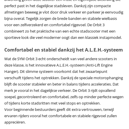
perfect past in het dagelijkse stadsleven. Dankzij zijn compacte
afmetingen beweeg je vlot door druk verkeer en parkeer je eenvoudig
bijna overal. Tegelijk zorgen de brede banden en stabiele wielbasis
voor een zelfverzekerd en comfortabel rijgevoel. De Orbit 3
combineert zo het praktische van een echte stadscooter met een
sportieve look die veel moderner oogt dan een klassiek instapmodel.
Comfortabel en stabiel dankzij het A.L.E.H.-systeem
Wat de SYM Orbit 3 echt onderscheidt van veel andere scooters in
deze klasse, is het innovatieve A.L.E.H.-systeem (Anti-Lift Engine
Hanger). Dit slimme systeem voorkomt dat het zwaartepunt
verschuift tijdens het optrekken. Dankzij de speciale motorophanging
blijft de scooter stabieler en beter in balans tijdens acceleraties. Dat
merk je vooral in het dagelijkse verkeer. De Orbit 3 rijdt opvallend
soepel, gecontroleerd en comfortabel, zelfs op minder perfecte wegen
of tijdens korte stadsritten met veel stops en optrekken.
Voor beginnende bestuurders geeft dit extra vertrouwen, terwijl
ervaren rijders vooral het comfortabele en stabiele rijgevoel zullen
appreciëren.