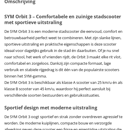
Omschrijving
SYM Orbit 3 – Comfortabele en zuinige stadscooter
met sportieve uitstraling
De SYM Orbit 3 is een moderne stadscooter die eenvoud, comfort en
betrouwbaarheid perfect weet te combineren. Met zijn slanke lijnen,
sportieve uitstraling en praktische eigenschappen is deze scooter
ideaal voor dagelijks gebruik in de stad én daarbuiten. Of je nu snel
naar school, het werk of vrienden rijdt, de Orbit 3 maakt elke rit vlot,
comfortabel en zorgeloos. Dankzij zijn compacte formaat, lage
verbruik en stabiele rijgedrag is dit één van de populairste scooters
binnen het SYM-gamma.
De SYM Orbit 3 is beschikbaar als klasse A scooter van 25 km/u én als
klasse B scooter van 45 km/u, waardoor hij perfect aansluit bij
verschillende soorten bestuurders en gebruikssituaties.
Sportief design met moderne uitstraling
De SYM Orbit 3 oogt sportief en strak zonder overdreven agressief te
worden. De moderne kuiplijnen, compacte bouw en verzorgde
afwerking geven deze scooter een frisse en eigentijdse uitstraling die