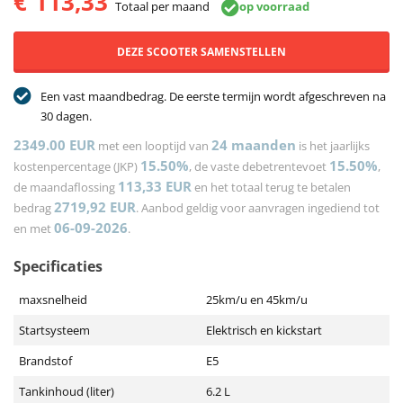
€
113,33
Totaal per maand
op voorraad
DEZE SCOOTER SAMENSTELLEN
Een vast maandbedrag. De eerste termijn wordt afgeschreven na
30 dagen.
2349.00 EUR
24
maanden
met een looptijd van
is het jaarlijks
15.50%
15.50%
kostenpercentage (JKP)
, de vaste debetrentevoet
,
113,33
EUR
de maandaflossing
en het totaal terug te betalen
2719,92
EUR
bedrag
. Aanbod geldig voor aanvragen ingediend tot
06-09-2026
en met
.
Specificaties
maxsnelheid
25km/u en 45km/u
Startsysteem
Elektrisch en kickstart
Brandstof
E5
Tankinhoud (liter)
6.2 L