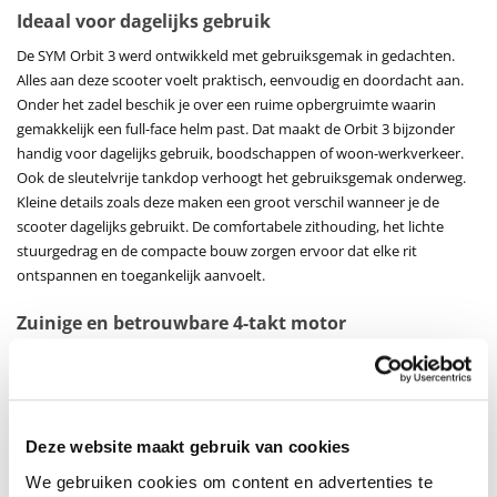
Ideaal voor dagelijks gebruik
De SYM Orbit 3 werd ontwikkeld met gebruiksgemak in gedachten.
Alles aan deze scooter voelt praktisch, eenvoudig en doordacht aan.
Onder het zadel beschik je over een ruime opbergruimte waarin
gemakkelijk een full-face helm past. Dat maakt de Orbit 3 bijzonder
handig voor dagelijks gebruik, boodschappen of woon-werkverkeer.
Ook de sleutelvrije tankdop verhoogt het gebruiksgemak onderweg.
Kleine details zoals deze maken een groot verschil wanneer je de
scooter dagelijks gebruikt. De comfortabele zithouding, het lichte
stuurgedrag en de compacte bouw zorgen ervoor dat elke rit
ontspannen en toegankelijk aanvoelt.
Zuinige en betrouwbare 4-takt motor
De Orbit 3 wordt aangedreven door een betrouwbare 49,46 cc 4-takt
injectiemotor. De luchtgekoelde motor staat bekend om zijn lage
verbruik, stille werking en betrouwbare prestaties. De combinatie van
het lage verbruik en de brandstoftank van 6,2 liter zorgt ervoor dat je
Deze website maakt gebruik van cookies
lange afstanden kan afleggen zonder constant te moeten tanken.
We gebruiken cookies om content en advertenties te