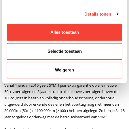
het praktische gebruiksgemak en de betrouwbare 4-takt motor is dit
een scooter waar je elke dag opnieuw op kan rekenen. Of je nu kiest
Details tonen
voor de klasse A uitvoering (25 km/u) of de klasse B uitvoering (45
km/u), de Orbit 3 biedt precies wat je verwacht van een moderne
stadscooter: comfort, betrouwbaarheid, zuinigheid en een stijlvolle
Alles toestaan
uitstraling.
Garantievoorwaarden
SYM
Selectie toestaan
Naast de 2 jaar fabrieksgarantie op alle scooters en
motorscooters geeft SYM nu extra garantie. Zo ben je 3 of 5 jaar
Weigeren
zorgeloos onderweg met de betrouwbaarheid van SYM!
Vanaf 1 januari 2016 geeft SYM 1 jaar extra garantie op alle nieuwe
50cc voertuigen en 3 jaar extra op alle nieuwe voertuigen boven de
100cc (mits in bezit van volledig onderhoudsschema, onderhoud
uitgevoerd door erkende dealer en het voertuig mag niet meer dan
30.000km (50cc) of 100.000km (>100c) hebben afgelegd. Zo ben je 3 of 5
jaar zorgeloos onderweg met de betrouwbaarheid van SYM!