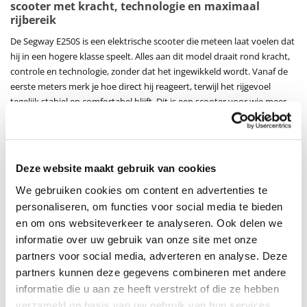
scooter met kracht, technologie en maximaal
rijbereik
De Segway E250S is een elektrische scooter die meteen laat voelen dat
hij in een hogere klasse speelt. Alles aan dit model draait rond kracht,
controle en technologie, zonder dat het ingewikkeld wordt. Vanaf de
eerste meters merk je hoe direct hij reageert, terwijl het rijgevoel
tegelijk stabiel en comfortabel blijft. Dit is een scooter voor wie meer
verwacht dan alleen vlot van A naar B rijden. De Segway E250S scooter
is gebouwd voor wie dagelijks onderweg is, maar ook graag geniet van
prestaties, langere ritten en een doordachte rijervaring.
Deze website maakt gebruik van cookies
Modern design met een krachtige en verzorgde
uitstraling
We gebruiken cookies om content en advertenties te
personaliseren, om functies voor social media te bieden
De Segway E250S heeft een strakke en stevige look die perfect aansluit
en om ons websiteverkeer te analyseren. Ook delen we
bij zijn prestaties. De afwerking voelt premium aan en alles is mooi in
informatie over uw gebruik van onze site met onze
balans. Geen overdreven design, maar een model dat vertrouwen
uitstraalt door zijn bouwkwaliteit. Het brede zadel met antislip
partners voor social media, adverteren en analyse. Deze
afwerking zorgt voor een comfortabele zit, ook wanneer je met twee
partners kunnen deze gegevens combineren met andere
rijdt. Onder het zadel beschik je over 34 liter opbergruimte, ideaal voor
informatie die u aan ze heeft verstrekt of die ze hebben
een helm, handschoenen of extra spullen onderweg. De hoogwaardige
verzameld op basis van uw gebruik van hun services.