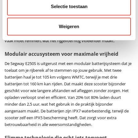
Selectie toestaan
warmteafvoer, wat de prestaties ook bij intensief gebruik stabiel
houdt. Met een topsnelheid tot 90 km/u zit deze elektrische scooter
duidelijk in een hogere categorie. Dankzij de verschillende rijmodi kies
Weigeren
je zelf hoe je rijdt, van efficiënt tot dynamisch. De One Throttle Drive
met energieterugwinning zorgt ervoor dat je efficiënter rijdt en minder
vaak moet remmen, wat het rijgevoel nog vloeiender maakt.
Modulair accusysteem voor maximale vrijheid
De Segway E250S is uitgerust met een modulair batterijsysteem dat je
toelaat om je rijbereik af te stemmen op jouw gebruik. Met twee
batterijen haal je tot 105 km volgens WMTC, terwijl je met drie
batterijen tot 160 km kan rijden. Dat maakt deze scooter bijzonder
geschikt voor wie langere afstanden wil afleggen zonder zorgen. Het
opladen verloopt snel en efficiënt. Van 20% tot 80% laden duurt
minder dan 2,5 uur, wat het gebruik in de praktijk bijzonder
aangenaam maakt. De batterijen zijn IPX7 waterbestendig, terwijl de
scooter zelf een IPX5 bescherming heeft. Dat zorgt voor extra
betrouwbaarheid in alle weersomstandigheden.
Slimme technologie die echt iets toevoegt