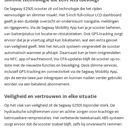
De Segway E250S scooter zit vol technologie die het rijden
eenvoudiger en slimmer maakt. Het 5-inch full-colour LCD dashboard
geeft je een duidelijk overzicht en ondersteunt navigatie, meldingen
en rijgegevens. Via de Segway Mobility App kan je je scooter beheren,
van batterijstatus tot locatie en ritstatistieken. Ook GPS-tracking zorgt
ervoor dat je je voertuig altijd kan lokaliseren, wat een extra gevoel
van veiligheid geeft. Met het AirLock systeem vergrendelt de scooter
automatisch wanneer je afstapt. Daarnaast kan je hem ontgrendelen
via NFC, app of wachtwoord. Via OTA-updates blijft de scooter up-to-
date met de nieuwste functies en beveiliging. Deze slimme services,
inclusief GPS-tracking en connectiviteit via de Segway Mobility App,
zijn de eerste twee jaar inbegrepen en kunnen nadien verder gebruikt
worden via een betalend abonnement.
Veiligheid en vertrouwen in elke situatie
Op het vlak van veiligheid zit de Segway E250S bijzonder sterk. De
hydraulische schijfremmen voor en achter zorgen voor krachtige en
betrouwbare remprestaties. Het verbeterde tweekanaals ABS-systeem
zorgt ervoor dat de scooter stabiel blijft, zelfs bij onverwacht remmen