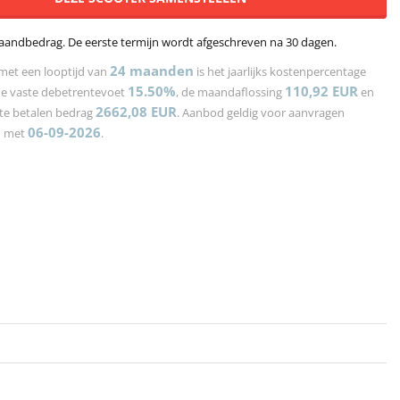
aandbedrag. De eerste termijn wordt afgeschreven na 30 dagen.
24
maanden
met een looptijd van
is het jaarlijks kostenpercentage
15.50%
110,92
EUR
de vaste debetrentevoet
, de maandaflossing
en
2662,08
EUR
 te betalen bedrag
. Aanbod geldig voor aanvragen
06-09-2026
n met
.