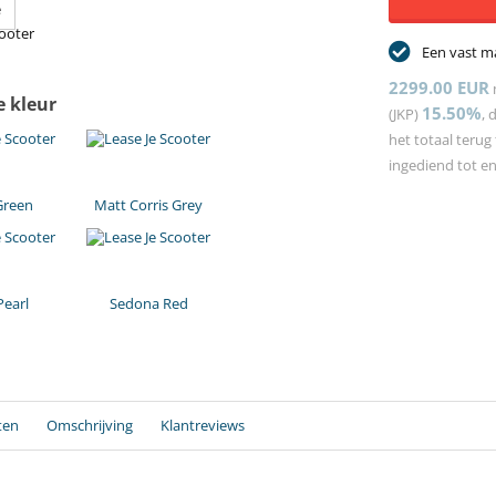
Een vast m
2299.00 EUR
e kleur
15.50%
(JKP)
, 
het totaal terug
ingediend tot e
Green
Matt Corris Grey
Pearl
Sedona Red
ten
Omschrijving
Klantreviews