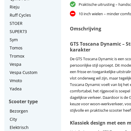
Praktische uitrusting – hand
Rieju
10 inch wielen – minder comf
Ruff Cycles
STOER
Omschrijving
SUPER73
Sym
GTS Toscana Dynamic – Stij
Tomos
karakter
Tromox
De GTS Toscana Dynamic is een scoo
Vespa
persoonlijke stijl oproept. Dit mo
een frisse en toegankelijke uitstrali
Vespa Custom
vlot onderweg wil zijn, maar tegeli
Vmoto
Toscana Dynamic voelt van bij het
Yadea
comfortabel, het rijgevoel is soepel
dagelijkse verkeer. Daardoor is d
Scooter type
keuze voor woon-werkverkeer, voor
stijlvolle en praktische scooter heef
Bezorgen
City
Klassiek design met een m
Elektrisch