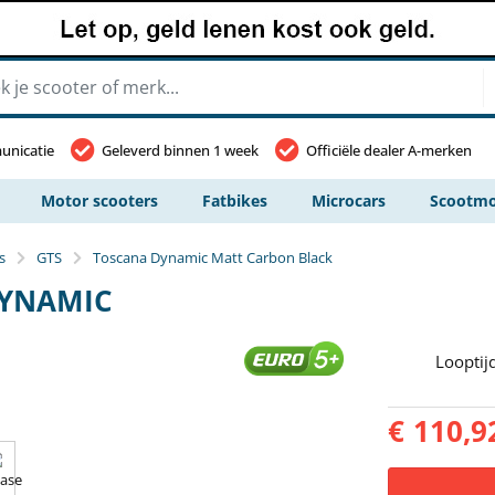
unicatie
Geleverd binnen 1 week
Officiële dealer A-merken
Motor scooters
Fatbikes
Microcars
Scootmo
s
GTS
Toscana Dynamic Matt Carbon Black
DYNAMIC
Looptij
€
110,9