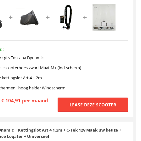
::
r : gts Toscana Dynamic
 : scooterhoes zwart Maat M+ (incl scherm)
: kettingslot Art 4 1.2m
hermen : hoog helder Windscherm
€ 104,91 per maand
namic + Kettingslot Art 4 1.2m + C-Tek 12v Maak uw keuze +
ace Loqater + Universeel