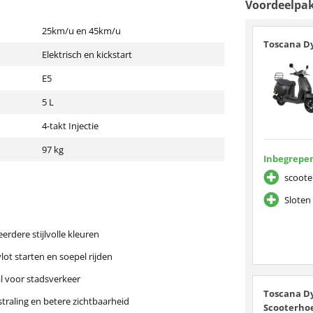
Voordeelpa
25km/u en 45km/u
Toscana Dy
Elektrisch en kickstart
E5
5 L
4-takt Injectie
97 kg
Inbegrepen
scoote
Sloten 
erdere stijlvolle kleuren
ot starten en soepel rijden
 voor stadsverkeer
Toscana Dy
straling en betere zichtbaarheid
Scooterhoe