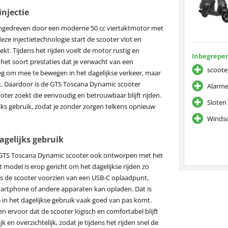
njectie
ngedreven door een moderne 50 cc viertaktmotor met
eze injectietechnologie start de scooter vlot en
ekt. Tijdens het rijden voelt de motor rustig en
Inbegrepen
 het soort prestaties dat je verwacht van een
scoote
eg om mee te bewegen in het dagelijkse verkeer, maar
ruik. Daardoor is de GTS Toscana Dynamic scooter
Alarme
oter zoekt die eenvoudig en betrouwbaar blijft rijden.
Sloten 
jks gebruik, zodat je zonder zorgen telkens opnieuw
Windsc
agelijks gebruik
s de GTS Toscana Dynamic scooter ook ontworpen met het
 model is erop gericht om het dagelijkse rijden zo
s de scooter voorzien van een USB-C oplaadpunt,
artphone of andere apparaten kan opladen. Dat is
 in het dagelijkse gebruik vaak goed van pas komt.
n ervoor dat de scooter logisch en comfortabel blijft
k en overzichtelijk, zodat je tijdens het rijden snel de