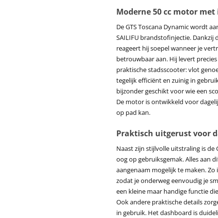
Moderne 50 cc motor met i
De GTS Toscana Dynamic wordt aa
SAILIFU brandstofinjectie. Dankzij d
reageert hij soepel wanneer je vertr
betrouwbaar aan. Hij levert precies
praktische stadsscooter: vlot geno
tegelijk efficiënt en zuinig in geb
bijzonder geschikt voor wie een sco
De motor is ontwikkeld voor dageli
op pad kan.
Praktisch uitgerust voor d
Naast zijn stijlvolle uitstraling i
oog op gebruiksgemak. Alles aan dit
aangenaam mogelijk te maken. Zo i
zodat je onderweg eenvoudig je sm
een kleine maar handige functie die
Ook andere praktische details zorge
in gebruik. Het dashboard is duidelij