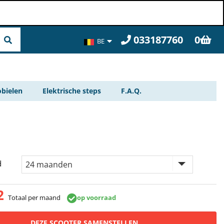
033187760
0
BE
FR
bielen
Elektrische steps
F.A.Q.
d
2
Totaal per maand
op voorraad
DEZE SCOOTER SAMENSTELLEN