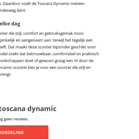
zen. Daardoor voelt de Toscana Dynamic meteen
onderweg bent.
 elke dag
ter die stijl, comfort en gebruiksgemak mooi
nkelijk en aangenaam aan, terwijl het tegelijk een
eeft. Dat maakt deze scooter bijzonder geschikt voor
odel zoekt dat betrouwbaar, comfortabel en praktisch
t, boodschappen doet of gewoon graag een rit door de
mic scooter kies je voor een scooter die stijl en
brengt.
 toscana dynamic
og geen reviews.
EOORDELING