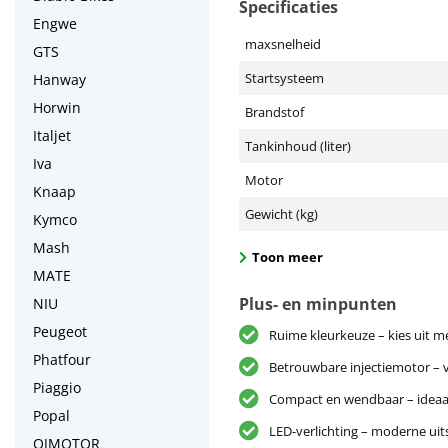
Specificaties
Engwe
maxsnelheid
GTS
Startsysteem
Hanway
Horwin
Brandstof
Italjet
Tankinhoud (liter)
Iva
Motor
Knaap
Gewicht (kg)
Kymco
Mash
Toon meer
MATE
Plus- en minpunten
NIU
Peugeot
Ruime kleurkeuze – kies uit me
Phatfour
Betrouwbare injectiemotor – vl
Piaggio
Compact en wendbaar – ideaal
Popal
LED-verlichting – moderne uit
QJMOTOR