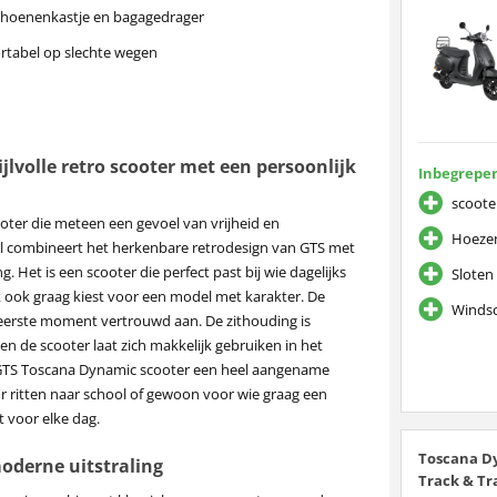
schoenenkastje en bagagedrager
ortabel op slechte wegen
lvolle retro scooter met een persoonlijk
Inbegrepen
scoote
ter die meteen een gevoel van vrijheid en
Hoezen
del combineert het herkenbare retrodesign van GTS met
ng. Het is een scooter die perfect past bij wie dagelijks
Sloten 
jk ook graag kiest voor een model met karakter. De
Windsc
 eerste moment vertrouwd aan. De zithouding is
 en de scooter laat zich makkelijk gebruiken in het
e GTS Toscana Dynamic scooter een heel aangename
 ritten naar school of gewoon voor wie graag een
t voor elke dag.
Toscana Dy
oderne uitstraling
Track & Tr