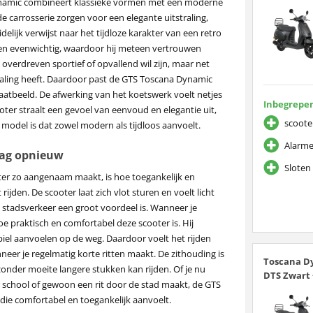
namic combineert klassieke vormen met een moderne
de carrosserie zorgen voor een elegante uitstraling,
elijk verwijst naar het tijdloze karakter van een retro
 en evenwichtig, waardoor hij meteen vertrouwen
t overdreven sportief of opvallend wil zijn, maar net
straling heeft. Daardoor past de GTS Toscana Dynamic
traatbeeld. De afwerking van het koetswerk voelt netjes
Inbegrepen
oter straalt een gevoel van eenvoud en elegantie uit,
scoote
odel is dat zowel modern als tijdloos aanvoelt.
Alarme
dag opnieuw
Sloten 
er zo aangenaam maakt, is hoe toegankelijk en
rijden. De scooter laat zich vlot sturen en voelt licht
 stadsverkeer een groot voordeel is. Wanneer je
e praktisch en comfortabel deze scooter is. Hij
tabiel aanvoelen op de weg. Daardoor voelt het rijden
neer je regelmatig korte ritten maakt. De zithouding is
Toscana Dy
onder moeite langere stukken kan rijden. Of je nu
DTS Zwart 
 school of gewoon een rit door de stad maakt, de GTS
 die comfortabel en toegankelijk aanvoelt.