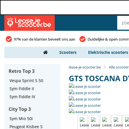
97% van de klanten beveelt ons aan
Duidelijke & open comm
Scooters
Elektrische scooters
lease-je-scooter.be
Alle scooter
Retro Top 3
GTS TOSCANA 
Vespa Sprint S 50
Sym Fiddle II
Sym Fiddle IV
City Top 3
Sym Mio 50i
Peugeot Kisbee S