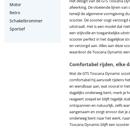
Het design van de GTS Toscana Dy
Motor
afwerking. De vloeiende lijnen van 
Retro
terwijl de algemene vormgeving duid
scooter. De scooter oogt verzorgd
Schakelbrommer
uitstraalt. Het is een model dat nie
Sportief
een stijlvolle en toegankelijke uit
scooter perfect in het dagelijkse s
en verzorgd aan. Alles aan deze sco
waardoor de Toscana Dynamic een m
Comfortabel rijden, elke 
Wat de GTS Toscana Dynamic scoot
comfortabel hij aanvoelt tijdens het 
en wendbaar aan, wat vooral in het
dagelijks onderweg bent, merk je ho
reageert soepel en blijft tegelijk s
ontspannen en natuurlijk, zelfs wan
aangenaam en zorgt ervoor dat je z
onderweg bent naar het werk, naar
Toscana Dynamic blijft een scooter