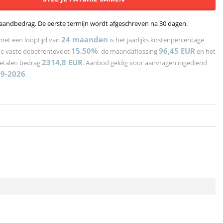
aandbedrag. De eerste termijn wordt afgeschreven na 30 dagen.
24
maanden
met een looptijd van
is het jaarlijks kostenpercentage
15.50%
96,45
EUR
de vaste debetrentevoet
, de maandaflossing
en het
2314,8
EUR
betalen bedrag
. Aanbod geldig voor aanvragen ingediend
09-2026
.