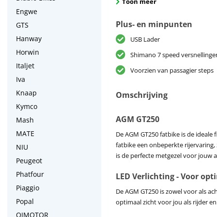
Toon meer
Engwe
Plus- en minpunten
GTS
Hanway
USB Lader
Horwin
Shimano 7 speed versnellinge
Italjet
Voorzien van passagier steps
Iva
Knaap
Omschrijving
Kymco
AGM GT250
Mash
MATE
De AGM GT250 fatbike is de ideale f
fatbike een onbeperkte rijervaring,
NIU
is de perfecte metgezel voor jouw 
Peugeot
Phatfour
LED Verlichting - Voor op
Piaggio
De AGM GT250 is zowel voor als acht
Popal
optimaal zicht voor jou als rijder e
QJMOTOR