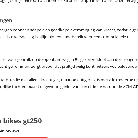
gelijk om je telefoon of andere elektronische apparaten op te laden terwijl je
ingen
orgen voor een soepele en goedkope overbrenging van kracht, zodat je gemak
 juiste versnelling is altijd binnen handbereik voor een comfortabele rit.
urd voor gebruik op de openbare weg in België en voldoet aan de strenge v
 krachtige remmen, zorgt ervoor dat je altijd veilig kunt fietsen, veelbeloven
atbike die niet alleen krachtig is, maar ook uitgerust is met alle moderne te
tuurlijke tochten maakt of gewoon geniet van een rit in de natuur, de AGM GT2
 bikes gt250
en reviews.