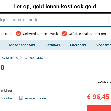
unicatie
Geleverd binnen 1 week
Officiële dealer A-merken
Motor scooters
Fatbikes
Microcars
Scootmo
AGM Bikes
GT250 Blauw
50
Looptij
re kleur
€
96,45