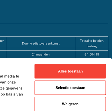
per
Totaal te betalen
Duur kredietovereenkomst
bedrag
24 maanden
€ 1.504,18
30 maanden
€ 3.053,95
36 maanden
€ 5.983,92
Alles toestaan
al media te
nevenfunctie): Lease je scooter BV, Veilingstraat 49, 2320 Hoogstraten,
 van onze
Selectie toestaan
deze gegevens
 op basis van
or ondernemingen en zelfstandigen, en steeds onder voorbehoud van
Weigeren