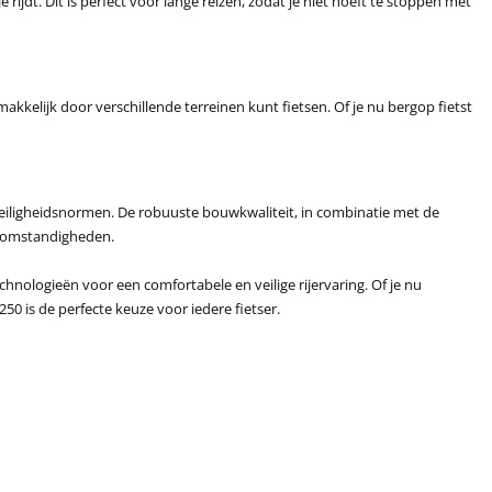
 rijdt. Dit is perfect voor lange reizen, zodat je niet hoeft te stoppen met
kelijk door verschillende terreinen kunt fietsen. Of je nu bergop fietst
eiligheidsnormen. De robuuste bouwkwaliteit, in combinatie met de
de omstandigheden.
chnologieën voor een comfortabele en veilige rijervaring. Of je nu
50 is de perfecte keuze voor iedere fietser.