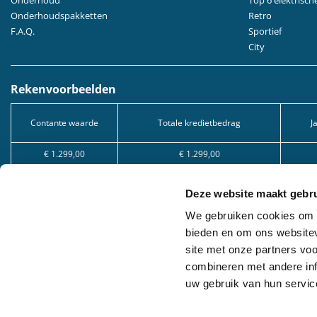
Onderhoudspakketten
Retro
F.A.Q.
Sportief
City
Rekenvoorbeelden
Contante waarde
Totale kredietbedrag
J
€ 1.299,00
€ 1.299,00
€ 2.549,00
€ 2.549,00
Deze website maakt gebru
€ 5.049,00
€ 5.049,00
We gebruiken cookies om c
Kredietvorm: Lening op afbetaling, onder voorbehoud van aanvaarding van uw 
bieden en om ons websitev
KBO 1005.528.130, ingeschreven bij de FSMA.
site met onze partners vo
combineren met andere inf
Zakelijke leasing: Wij bieden zakelijke leasing aan in samenwerking met ver
goedkeuring door de betrokken leasemaatschappij.
uw gebruik van hun servic