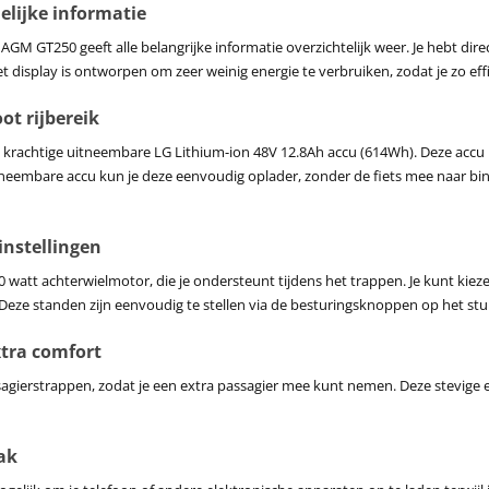
delijke informatie
AGM GT250 geeft alle belangrijke informatie overzichtelijk weer. Je hebt direc
Het display is ontworpen om zeer weinig energie te verbruiken, zodat je zo effi
t rijbereik
 krachtige uitneembare LG Lithium-ion 48V 12.8Ah accu (614Wh). Deze accu
itneembare accu kun je deze eenvoudig oplader, zonder de fiets mee naar b
instellingen
0 watt achterwielmotor, die je ondersteunt tijdens het trappen. Je kunt kie
 Deze standen zijn eenvoudig te stellen via de besturingsknoppen op het stuur
xtra comfort
gierstrappen, zodat je een extra passagier mee kunt nemen. Deze stevige en
ak