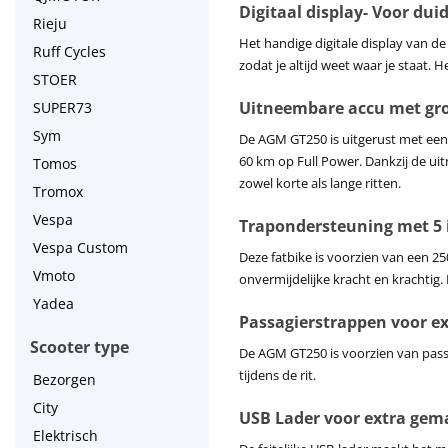
Digitaal display- Voor dui
Rieju
Het handige digitale display van de 
Ruff Cycles
zodat je altijd weet waar je staat. 
STOER
Uitneembare accu met groo
SUPER73
Sym
De AGM GT250 is uitgerust met een
60 km op Full Power. Dankzij de u
Tomos
zowel korte als lange ritten.
Tromox
Vespa
Trapondersteuning met 5 
Vespa Custom
Deze fatbike is voorzien van een 25
Vmoto
onvermijdelijke kracht en krachtig.
Yadea
Passagierstrappen voor e
Scooter type
De AGM GT250 is voorzien van passa
tijdens de rit.
Bezorgen
City
USB Lader voor extra gem
Elektrisch