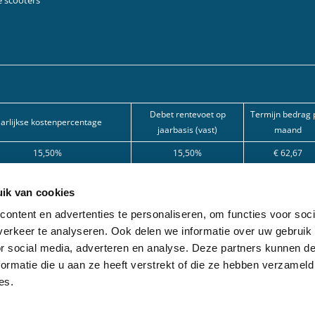
Debet rentevoet op
Termijn bedrag 
aarlijkse kostenpercentage
jaarbasis (vast)
maand
15,50%
15,50%
€ 62,67
15,50%
15,50%
€ 101,80
ik van cookies
12%
12%
€ 166,22
ontent en advertenties te personaliseren, om functies voor soci
kredietaanvraag door één van onze partnerbanken. Kredietbemiddelaar (agent in 
erkeer te analyseren. Ook delen we informatie over uw gebruik
or social media, adverteren en analyse. Deze partners kunnen 
ormatie die u aan ze heeft verstrekt of die ze hebben verzameld
schillende partner-leasemaatschappijen. Deze formule is uitsluitend bestemd vo
es.