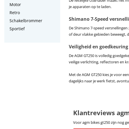
De feitelijke USB-lader maakt het mo
Motor
je apparaten op te laden.
Retro
Shimano 7-Speed versnell
Schakelbrommer
De Shimano 7-speed versnellingen z
Sportief
of deur vlakke gebieden beweegt, de
Veiligheid en goedkeuring
De AGM GT250 is volledig goedgeke
veilige verlichting, reflectoren en
Met de AGM GT250 kies je voor een f
dagelijks naar je werk fietst, avon
Klantreviews agm
Voor agm bikes gt250 zijn nog ge