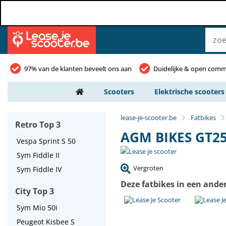
97% van de klanten beveelt ons aan
Duidelijke & open comm
Scooters
Elektrische scooters
lease-je-scooter.be
Fatbikes
Retro Top 3
AGM BIKES GT2
Vespa Sprint S 50
Sym Fiddle II
Vergroten
Sym Fiddle IV
Deze fatbikes in een ande
City Top 3
Sym Mio 50i
Peugeot Kisbee S