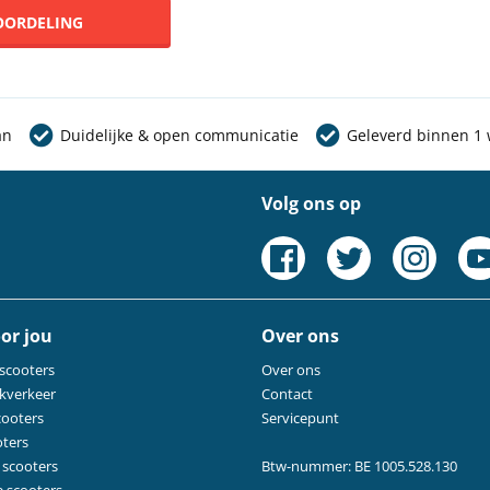
EOORDELING
an
Duidelijke & open communicatie
Geleverd binnen 1
Volg ons op
or jou
Over ons
 scooters
Over ons
kverkeer
Contact
cooters
Servicepunt
oters
 scooters
Btw-nummer: BE 1005.528.130
e scooters