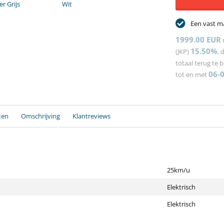
r Grijs
Wit
Een vast m
1999.00 EUR
15.50%
(JKP)
, 
totaal terug te 
06-
tot en met
ten
Omschrijving
Klantreviews
25km/u
Elektrisch
Elektrisch