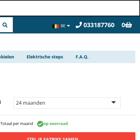
033187760
0
BE
FR
bielen
Elektrische steps
F.A.Q.
d
Totaal per maand
op voorraad
STEL JE FATBIKE SAMEN