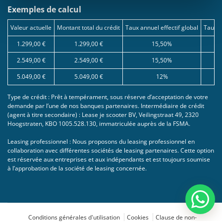
Exemples de calcul
Valeur actuelle
Montant total du crédit
Taux annuel effectif global
Taux d
1.299,00 €
1.299,00 €
15,50%
2.549,00 €
2.549,00 €
15,50%
5.049,00 €
5.049,00 €
12%
Type de crédit : Prêt à tempérament, sous réserve d’acceptation de votre
demande par l’une de nos banques partenaires. Intermédiaire de crédit
(agent à titre secondaire) : Lease je scooter BV, Veilingstraat 49, 2320
Hoogstraten, KBO 1005.528.130, immatriculée auprès de la FSMA.
Leasing professionnel : Nous proposons du leasing professionnel en
collaboration avec différentes sociétés de leasing partenaires. Cette option
est réservée aux entreprises et aux indépendants et est toujours soumise
à l’approbation de la société de leasing concernée.
Conditions générales d'utilisation
Cookies
Clause de non-