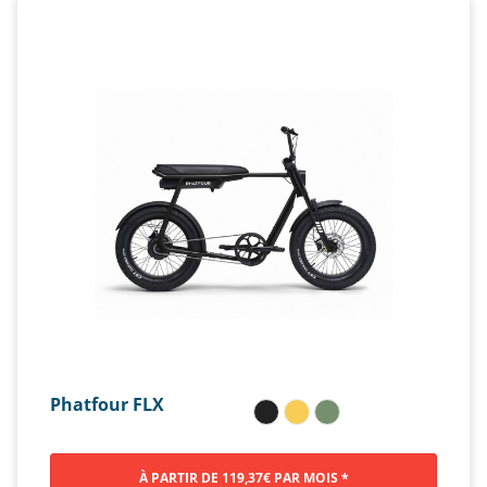
Phatfour FLX
À PARTIR DE 119,37€ PAR MOIS *