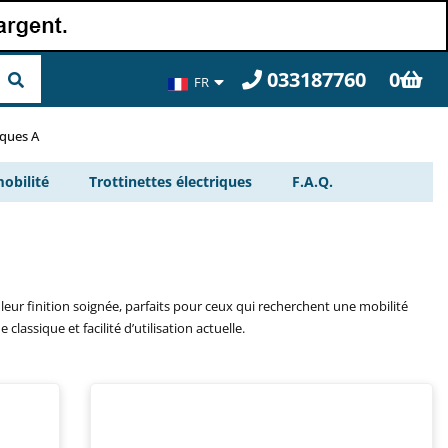
033187760
0
FR
BE
rques A
obilité
Trottinettes électriques
F.A.Q.
leur finition soignée, parfaits pour ceux qui recherchent une mobilité
assique et facilité d’utilisation actuelle.