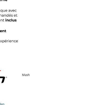
Mash
den