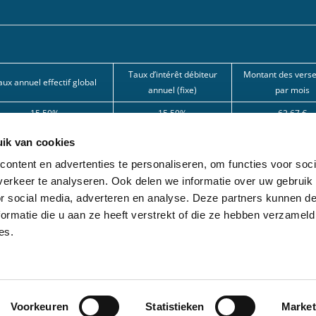
Taux d’intérêt débiteur
Montant des vers
aux annuel effectif global
annuel (fixe)
par mois
15,50%
15,50%
62,67 €
15,50%
15,50%
101,80 €
ik van cookies
12%
12%
166,22 € 
ontent en advertenties te personaliseren, om functies voor soci
erkeer te analyseren. Ook delen we informatie over uw gebruik
nde par l’une de nos banques partenaires. Intermédiaire de crédit (agent à titre
or social media, adverteren en analyse. Deze partners kunnen 
ormatie die u aan ze heeft verstrekt of die ze hebben verzameld
ion avec différentes sociétés de leasing partenaires. Cette option est réservée 
es.
Voorkeuren
Statistieken
Market
nérales d'utilisation
Cookies
Clause de non-responsabilité
Déclaration de c