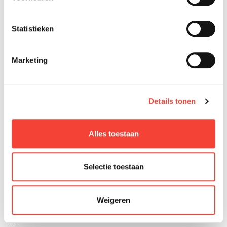
17
17
Statistieken
Conception
1
Technologie
1
Marketing
Tenue de route
1
Confort
1
Prix
1
Details tonen
Grade
1
Alles toestaan
555-666-0606
Par dSuxgTjb op 28 mai 2026
Selectie toestaan
17
1
1
1
Weigeren
1
1
555