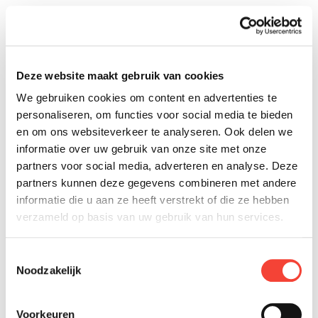
17
17
17
17
17
17
Deze website maakt gebruik van cookies
Conception
1
We gebruiken cookies om content en advertenties te
personaliseren, om functies voor social media te bieden
Technologie
1
en om ons websiteverkeer te analyseren. Ook delen we
Tenue de route
1
informatie over uw gebruik van onze site met onze
Confort
1
partners voor social media, adverteren en analyse. Deze
Prix
1
partners kunnen deze gegevens combineren met andere
Grade
1
informatie die u aan ze heeft verstrekt of die ze hebben
verzameld op basis van uw gebruik van hun services.
555-666-0606
Toestemmingsselectie
Par dSuxgTjb op 28 mai 2026
Noodzakelijk
17
17
17
17
Voorkeuren