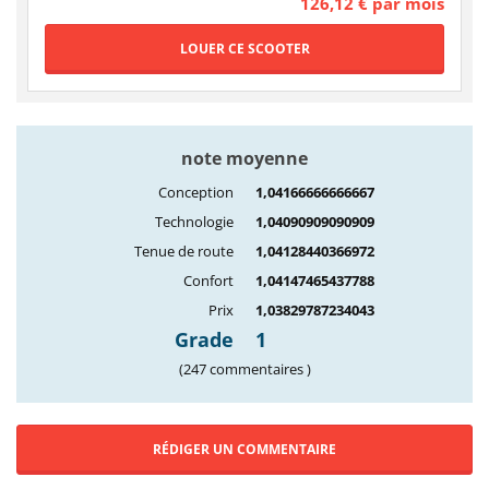
126,12 € par mois
note moyenne
Conception
1,04166666666667
Technologie
1,04090909090909
Tenue de route
1,04128440366972
Confort
1,04147465437788
Prix
1,03829787234043
Grade
1
(247 commentaires )
RÉDIGER UN COMMENTAIRE